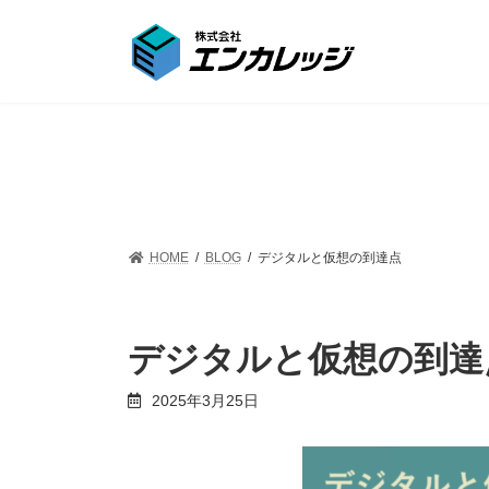
コ
ナ
ン
ビ
テ
ゲ
ン
ー
ツ
シ
へ
ョ
ス
ン
キ
に
ッ
移
プ
動
HOME
BLOG
デジタルと仮想の到達点
デジタルと仮想の到達
2025年3月25日